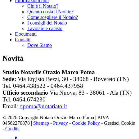
Informazioni utili
Chi è il Notaio?
Quanto costa il Notaio?
Come scegliere il Notaio?
I consigli del Notaio
Tavolare e catasto
Documenti
Contatti
Dove Siamo
Novità
Studio Notarile Orazio Marco Poma
Sede:
Via Ergisto Bezzi, 30 - 38068 - Rovereto (TN)
Tel. 0464.438522 - 0464.437958
Ufficio secondario
Via Nuova, 83 - 38061 - Ala (TN)
Tel. 0464.674230
Email:
opoma@notariato.it
© 2026 Copyright Notaio Orazio Marco Poma | P.IVA
04562270878 |
Sitemap
-
Privacy
-
Cookie Policy
-
Gestisci Cookie
-
Credits