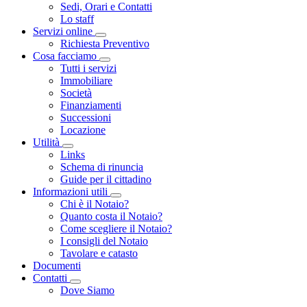
Sedi, Orari e Contatti
Lo staff
Servizi online
Toggle Dropdown
Richiesta Preventivo
Cosa facciamo
Toggle Dropdown
Tutti i servizi
Immobiliare
Società
Finanziamenti
Successioni
Locazione
Utilità
Toggle Dropdown
Links
Schema di rinuncia
Guide per il cittadino
Informazioni utili
Toggle Dropdown
Chi è il Notaio?
Quanto costa il Notaio?
Come scegliere il Notaio?
I consigli del Notaio
Tavolare e catasto
Documenti
Contatti
Toggle Dropdown
Dove Siamo