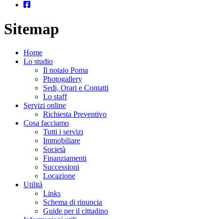
Sitemap
Home
Lo studio
Il notaio Poma
Photogallery
Sedi, Orari e Contatti
Lo staff
Servizi online
Richiesta Preventivo
Cosa facciamo
Tutti i servizi
Immobiliare
Società
Finanziamenti
Successioni
Locazione
Utilità
Links
Schema di rinuncia
Guide per il cittadino