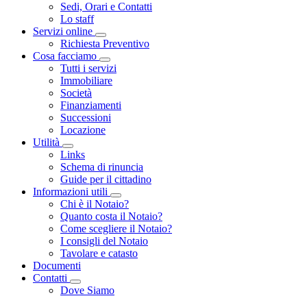
Sedi, Orari e Contatti
Lo staff
Servizi online
Toggle Dropdown
Richiesta Preventivo
Cosa facciamo
Toggle Dropdown
Tutti i servizi
Immobiliare
Società
Finanziamenti
Successioni
Locazione
Utilità
Toggle Dropdown
Links
Schema di rinuncia
Guide per il cittadino
Informazioni utili
Toggle Dropdown
Chi è il Notaio?
Quanto costa il Notaio?
Come scegliere il Notaio?
I consigli del Notaio
Tavolare e catasto
Documenti
Contatti
Toggle Dropdown
Dove Siamo