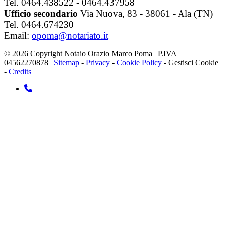
Tel. 0464.438522 - 0464.437958
Ufficio secondario
Via Nuova, 83 - 38061 - Ala (TN)
Tel. 0464.674230
Email:
opoma@notariato.it
© 2026 Copyright Notaio Orazio Marco Poma | P.IVA
04562270878 |
Sitemap
-
Privacy
-
Cookie Policy
-
Gestisci Cookie
-
Credits