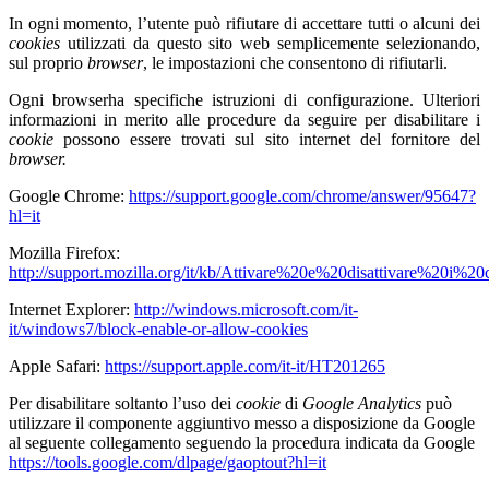
In ogni momento, l’utente può rifiutare di accettare tutti o alcuni dei
cookies
utilizzati da questo sito web semplicemente selezionando,
sul proprio
browser
, le impostazioni che consentono di rifiutarli.
Ogni browserha specifiche istruzioni di configurazione. Ulteriori
informazioni in merito alle procedure da seguire per disabilitare i
cookie
possono essere trovati sul sito internet del fornitore del
browser.
Google Chrome:
https://support.google.com/chrome/answer/95647?
hl=it
Mozilla Firefox:
http://support.mozilla.org/it/kb/Attivare%20e%20disattivare%20i%20
Internet Explorer:
http://windows.microsoft.com/it-
it/windows7/block-enable-or-allow-cookies
Apple Safari:
https://support.apple.com/it-it/HT201265
Per disabilitare soltanto l’uso dei
cookie
di
Google Analytics
può
utilizzare il componente aggiuntivo messo a disposizione da Google
al seguente collegamento seguendo la procedura
indicata da Google
https://tools.google.com/dlpage/gaoptout?hl=it