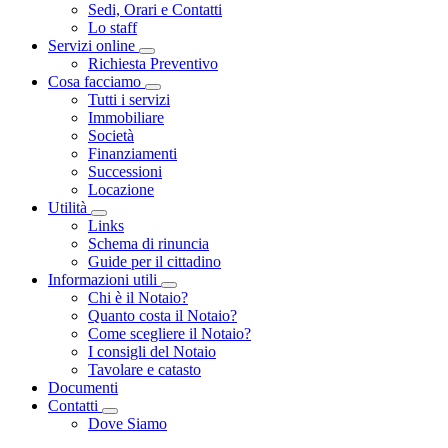
Sedi, Orari e Contatti
Lo staff
Servizi online
Toggle Dropdown
Richiesta Preventivo
Cosa facciamo
Toggle Dropdown
Tutti i servizi
Immobiliare
Società
Finanziamenti
Successioni
Locazione
Utilità
Toggle Dropdown
Links
Schema di rinuncia
Guide per il cittadino
Informazioni utili
Toggle Dropdown
Chi è il Notaio?
Quanto costa il Notaio?
Come scegliere il Notaio?
I consigli del Notaio
Tavolare e catasto
Documenti
Contatti
Toggle Dropdown
Dove Siamo