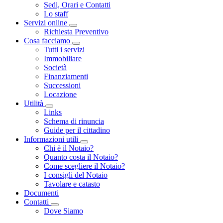
Sedi, Orari e Contatti
Lo staff
Servizi online
Toggle Dropdown
Richiesta Preventivo
Cosa facciamo
Toggle Dropdown
Tutti i servizi
Immobiliare
Società
Finanziamenti
Successioni
Locazione
Utilità
Toggle Dropdown
Links
Schema di rinuncia
Guide per il cittadino
Informazioni utili
Toggle Dropdown
Chi è il Notaio?
Quanto costa il Notaio?
Come scegliere il Notaio?
I consigli del Notaio
Tavolare e catasto
Documenti
Contatti
Toggle Dropdown
Dove Siamo