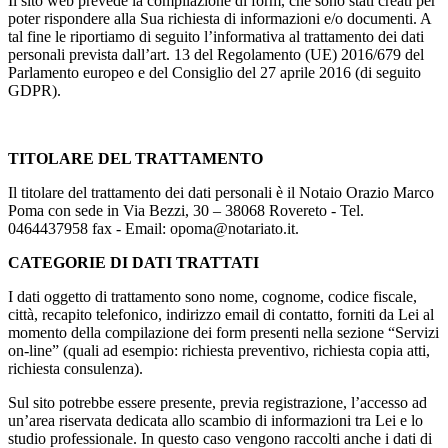
Il sito web prevede la compilazione di form, che sono stati creati per
poter rispondere alla Sua richiesta di informazioni e/o documenti. A
tal fine le riportiamo di seguito l’informativa al trattamento dei dati
personali prevista dall’art. 13 del Regolamento (UE) 2016/679 del
Parlamento europeo e del Consiglio del 27 aprile 2016 (di seguito
GDPR).
TITOLARE DEL TRATTAMENTO
Il titolare del trattamento dei dati personali è il Notaio Orazio Marco
Poma con sede in Via Bezzi, 30 – 38068 Rovereto - Tel.
0464437958 fax - Email: opoma@notariato.it.
CATEGORIE DI DATI TRATTATI
I dati oggetto di trattamento sono nome, cognome, codice fiscale,
città, recapito telefonico, indirizzo email di contatto, forniti da Lei al
momento della compilazione dei form presenti nella sezione “Servizi
on-line” (quali ad esempio: richiesta preventivo, richiesta copia atti,
richiesta consulenza).
Sul sito potrebbe essere presente, previa registrazione, l’accesso ad
un’area riservata dedicata allo scambio di informazioni tra Lei e lo
studio professionale. In questo caso vengono raccolti anche i dati di