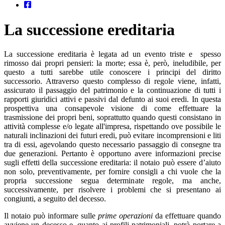
La successione ereditaria
La successione ereditaria è legata ad un evento triste e spesso
rimosso dai propri pensieri: la morte; essa è, però, ineludibile, per
questo a tutti sarebbe utile conoscere i principi del diritto
successorio. Attraverso questo complesso di regole viene, infatti,
assicurato il passaggio del patrimonio e la continuazione di tutti i
rapporti giuridici attivi e passivi dal defunto ai suoi eredi. In questa
prospettiva una consapevole visione di come effettuare la
trasmissione dei propri beni, soprattutto quando questi consistano in
attività complesse e/o legate all'impresa, rispettando ove possibile le
naturali inclinazioni dei futuri eredi, può evitare incomprensioni e liti
tra di essi, agevolando questo necessario passaggio di consegne tra
due generazioni. Pertanto è opportuno avere informazioni precise
sugli effetti della successione ereditaria: il notaio può essere d’aiuto
non solo, preventivamente, per fornire consigli a chi vuole che la
propria successione segua determinate regole, ma anche,
successivamente, per risolvere i problemi che si presentano ai
congiunti, a seguito del decesso.
Il notaio può informare sulle
prime operazioni
da effettuare quando
avviene un decesso e, quanto ai profili patrimoniali, potrà portare a