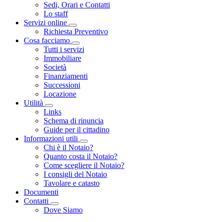
Sedi, Orari e Contatti
Lo staff
Servizi online
Toggle Dropdown
Richiesta Preventivo
Cosa facciamo
Toggle Dropdown
Tutti i servizi
Immobiliare
Società
Finanziamenti
Successioni
Locazione
Utilità
Toggle Dropdown
Links
Schema di rinuncia
Guide per il cittadino
Informazioni utili
Toggle Dropdown
Chi è il Notaio?
Quanto costa il Notaio?
Come scegliere il Notaio?
I consigli del Notaio
Tavolare e catasto
Documenti
Contatti
Toggle Dropdown
Dove Siamo