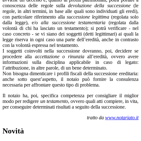
conoscenza delle regole sulla
devoluzione della successione
(le
regole, in altri termini, in base alle quali sono individuati gli eredi),
con particolare riferimento alla
successione legittima
(regolata solo
dalla legge), e/o
alla successione testamentaria
(regolata dalla
volontà di chi ha lasciato un testamento); si potrà verificare - nel
caso concreto - se vi siano dei soggetti (detti legittimari) ai quali la
legge riserva in ogni caso una parte dell’eredità, anche in contrasto
con la volontà espressa nel testamento.
I soggetti coinvolti nella successione dovranno, poi, decidere se
procedere alla
accettazione o rinunzia
all’eredità, ovvero avere
informazioni sulla disciplina applicabile in caso di legato:
l’attribuzione, in altre parole, di un bene determinato.
Non bisogna dimenticare i profili fiscali della successione ereditaria:
anche sotto quest’aspetto, il notaio può fornire la consulenza
necessaria per affrontare questo tipo di problema.
Il notaio ha, poi, specifica competenza per consigliare il miglior
modo per redigere
un testamento
, ovvero quali atti compiere, in vita,
per conseguire determinati risultati a seguito della successione.
tratto da
www.notariato.it
Novità