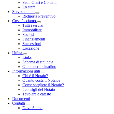
Sedi, Orari e Contatti
Lo staff
Servizi online
Toggle Dropdown
Richiesta Preventivo
Cosa facciamo
Toggle Dropdown
Tutti i servizi
Immobiliare
Società
Finanziamenti
Successioni
Locazione
Utilità
Toggle Dropdown
Links
Schema di rinuncia
Guide per il cittadino
Informazioni utili
Toggle Dropdown
Chi è il Notaio?
Quanto costa il Notaio?
Come scegliere il Notaio?
I consigli del Notaio
Tavolare e catasto
Documenti
Contatti
Toggle Dropdown
Dove Siamo