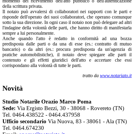
momento del ricevimento dell'atto pubblico o dell'autenticazione
della scrittura privata.
Il notaio può avvalersi di collaboratori nei rapporti con le parti e
risponde dell'operato dei suoi collaboratori, che operano comunque
sotto la sua direzione. In ogni caso il notaio non può delegare ad altri
l'indagine della volontà delle parti, che hanno diritto di manifestarla
sempre a lui personalmente.
Anche quando l'atto è redatto in conformità ad una bozza
predisposta dalle parti o da una di esse (es.: contratto di mutuo
bancario) o da altri (es.: procura predisposta da un'agenzia di
pratiche automobilistiche), il notaio deve spiegare alle parti il
contenuto e gli effetti giuridici dell'atto e accertare che essi
corrispondano alla volontà di tutte le parti.
tratto da
www.notariato.it
Novità
Studio Notarile Orazio Marco Poma
Sede:
Via Ergisto Bezzi, 30 - 38068 - Rovereto (TN)
Tel. 0464.438522 - 0464.437958
Ufficio secondario
Via Nuova, 83 - 38061 - Ala (TN)
Tel. 0464.674230