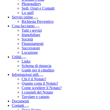
Photogallery
Sedi, Orari e Contatti
Lo staff
Servizi online
Toggle Dropdown
Richiesta Preventivo
Cosa facciamo
Toggle Dropdown
Tutti i servizi
Immobiliare
Società
Finanziamenti
Successioni
Locazione
Utilità
Toggle Dropdown
Links
Schema di rinuncia
Guide per il cittadino
Informazioni utili
Toggle Dropdown
Chi è il Notaio?
Quanto costa il Notaio?
Come scegliere il Notaio?
I consigli del Notaio
Tavolare e catasto
Documenti
Contatti
Toggle Dropdown
Dove Siamo