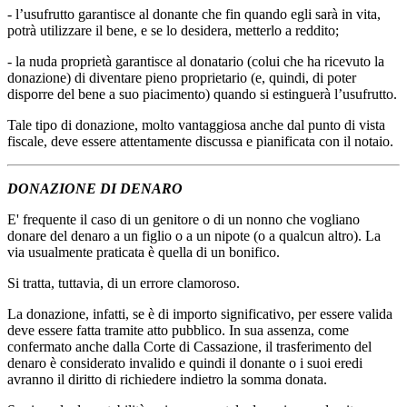
- l’usufrutto garantisce al donante che fin quando egli sarà in vita,
potrà utilizzare il bene, e se lo desidera, metterlo a reddito;
- la nuda proprietà garantisce al donatario (colui che ha ricevuto la
donazione) di diventare pieno proprietario (e, quindi, di poter
disporre del bene a suo piacimento) quando si estinguerà l’usufrutto.
Tale tipo di donazione, molto vantaggiosa anche dal punto di vista
fiscale, deve essere attentamente discussa e pianificata con il notaio.
DONAZIONE DI DENARO
E' frequente il caso di un genitore o di un nonno che vogliano
donare del denaro a un figlio o a un nipote (o a qualcun altro). La
via usualmente praticata è quella di un bonifico.
Si tratta, tuttavia, di un errore clamoroso.
La donazione, infatti, se è di importo significativo, per essere valida
deve essere fatta tramite atto pubblico. In sua assenza, come
confermato anche dalla Corte di Cassazione, il trasferimento del
denaro è considerato invalido e quindi il donante o i suoi eredi
avranno il diritto di richiedere indietro la somma donata.