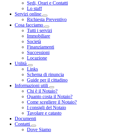
Sedi, Orari e Contatti
Lo staff
Servizi online
Toggle Dropdown
Richiesta Preventivo
Cosa facciamo
Toggle Dropdown
Tutti i servizi
Immobiliare
Società
Finanziamenti
Successioni
Locazione
Utilità
Toggle Dropdown
Links
Schema di rinuncia
Guide per il cittadino
Informazioni utili
Toggle Dropdown
Chi è il Notaio?
Quanto costa il Notaio?
Come scegliere il Notaio?
I consigli del Notaio
Tavolare e catasto
Documenti
Contatti
Toggle Dropdown
Dove Siamo